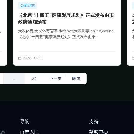
公司动态
《北京“十四五”健康发展规划》正式发布由市
政府通知颁布
,
大发体育,大发体育官网,dafabet,大发彩票,online,casino,
《北京“十四五”健康发展规划》正式发布由市...
2026-03-03
...
24
下一页
尾页
导航
支持
首屏入口
帮助中心
体育