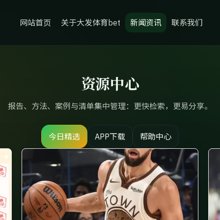
网站首页
关于大发体育bet
新闻资讯
联系我们
资源中心
报告、方法、案例与清单集中管理：更快检索，更易分享。
今日精选
APP下载
帮助中心