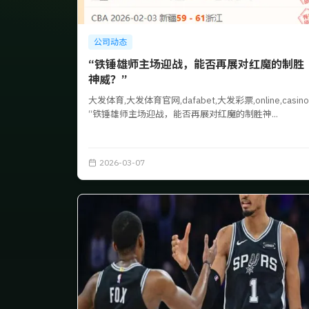
公司动态
“铁锤雄师主场迎战，能否再展对红魔的制胜
神威？”
大发体育,大发体育官网,dafabet,大发彩票,online,casino
“铁锤雄师主场迎战，能否再展对红魔的制胜神...
2026-03-07